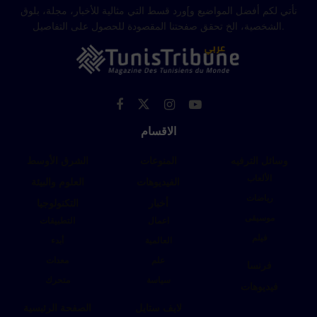
نأتي لكم أفضل المواضيع و]ورد قسط التي مثالية للأخبار، مجلة، بلوق
الشخصية، الخ تحقق صفحتنا المقصودة للحصول على التفاصيل.
الاقسام
وسائل الترفيه
المنوعات
الشرق الأوسط
الألعاب
الفيديوهات
العلوم والبيئة
رياضات
أخبار
التكنولوجيا
موسيقى
اعمال
التطبيقات
فيلم
العالمية
أبدء
علم
معدات
فرنسا
سياسة
متحرك
فيديوهات
لايف ستايل
الصفحة الرئيسية