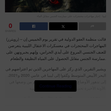
ليبيا : إجبار مهاجرات محتجزات على ممارسة الجنس مقابل الماء
0
SHARES
(رويترز) – قالت منظمة العفو الدولية في تقرير يوم الخميس إن
المهاجرات المحتجزات في معسكرات الاعتقال الليبية يتعرضن
للعنف الجنسي المروع على أيدي الحراس، وإنهم يجبرونهن على
ممارسة الجنس مقابل الحصول على المياه النظيفة والطعام.
ويشير التقرير، الذي ركز على المهاجرين الذين تم اعتراضهم في
البحر الأبيض المتوسط ​​ونُلقوا إلى ليبيا في عامي 2020 و2021،
إلى تدهور الأوضاع في المعسكرات على الرغم من وضعها في
Continue Reading
الآونة الأخيرة تحت سيطرة وزارة الداخلية الليبية.
ودعا البابا فرنسيس والأمين العام للأمم المتحدة أنطونيو
جوتيريش إلى إغلاقها. وقالت امرأة لمنظمة العفو الدولية إن