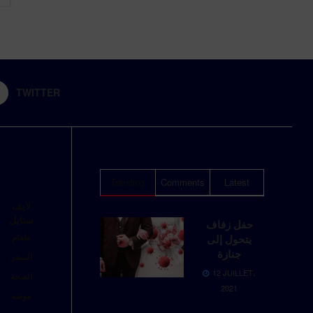
TWITTER
Trending
Comments
Latest
لايف
ستايل
حفل زفاف
طعام
يتحول إلى
جنازة
السفر
12 JUILLET،
الصحة
2021
موضه