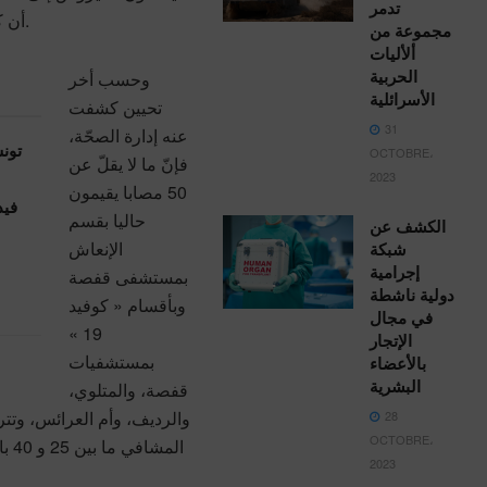
تدمر
أن كانوا في حدود 587 مصابا أول أمس الخميس.
مجموعة من
ألأليات
الحربية
وحسب أخر
الأسرائلية
تحيين كشفت
31
عنه إدارة الصحّة،
تون
OCTOBRE،
فإنّ ما لا يقلّ عن
2023
50 مصابا يقيمون
فيد
حاليا بقسم
الكشف عن
الإنعاش
شبكة
إجرامية
بمستشفى قفصة
دولية ناشطة
وبأقسام « كوفيد
في مجال
19 »
الإتجار
بمستشفيات
بالأعضاء
البشرية
قفصة، والمتلوي،
28
OCTOBRE،
2023