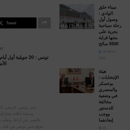
ميناء حلق
الوادي :
وصول أول
Tweet
رحلة سياحية
بحرية على
متنها قرابة
5500 سائح
st
20 AVRIL،
تونس : 20 جويلية أول أي
2023
الأ
هيئة
الإنتخابات :
بوعسكر
والمنصري
في وضعية
مخالفة
للدستور
وسيلة إعلام تشاركي
ووجب
إبعادهما
بالتعبير عن آرائك ونقله 
موقع منبر تونس من قبل 
25