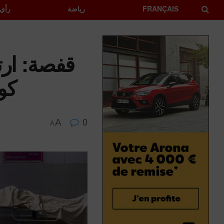
FRANÇAIS
رياضة
رأي
قفصة: ارت
كورو
0
A
A