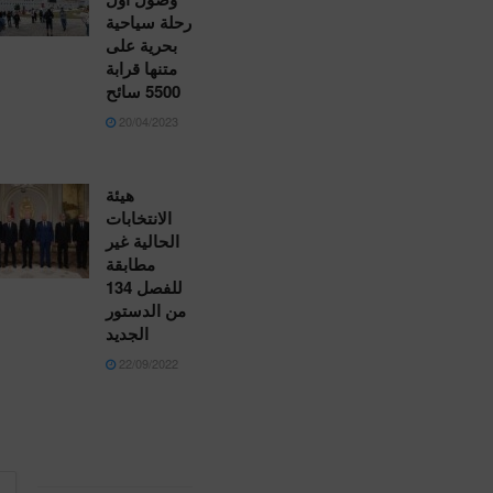
رحلة سياحية
بحرية على
متنها قرابة
5500 سائح
20/04/2023
هيئة
الانتخابات
الحالية غير
مطابقة
للفصل 134
من الدستور
الجديد
22/09/2022