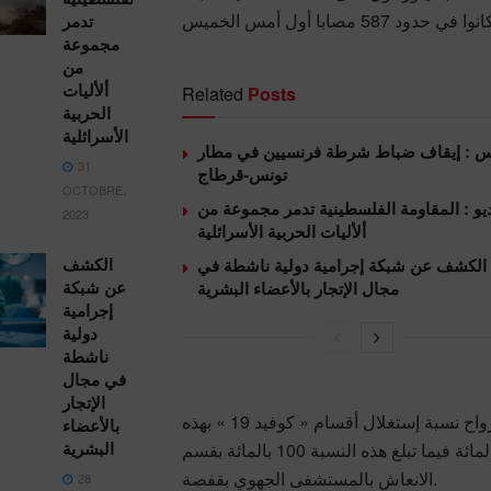
تدمر
مجموعة
من
ألأليات
Related
Posts
الحربية
الأسرائلية
س : إيقاف ضباط شرطة فرنسيين في مطار
31
تونس-قرطاج
OCTOBRE،
يو : المقاومة الفلسطينية تدمر مجموعة من
2023
ألأليات الحربية الأسرائلية
الكشف
الكشف عن شبكة إجرامية دولية ناشطة في
عن شبكة
مجال الإتجار بالأعضاء البشرية
إجرامية
دولية
ناشطة
في مجال
الإتجار
والرديف، وأم العرائس، وتترواح نسبة إستغلال أقسام « كوفيد 19 » بهذه
بالأعضاء
البشرية
المشافي ما بين 25 و 40 بالمائة فيما تبلغ هذه النسبة 100 بالمائة بقسم
الانعاش بالمستشفى الجهوي بقفصة.
28