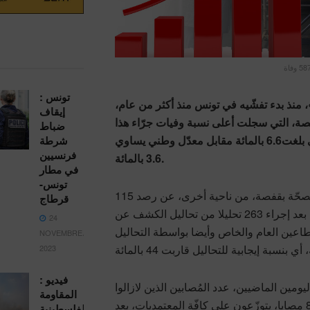
تونس :
 منذ بدء تفشّيه في تونس منذ أكثر من عام،
إيقاف
اية قفصة، التي سجلت أعلى نسبة وفيات جرّاء هذا
ضباط
الوباء على الصعيد الوطني بلغت6.6 بالمائة مقابل معدّل وطني يساوي
شرطة
فرنسيين
3.6 بالمائة.
في مطار
تونس-
وأعلنت الإدارة الجهوية للصحّة بقفصة، من ناحية أخرى، عن رصد 115
قرطاج
إصابة جديدة بهذا الفيروس بعد إجراء 263 تحليلا من تحاليل الكشف عن
24
قطاعين العام والخاص وأيضا بواسطة التحاليل
NOVEMBRE،
2023
فيديو :
ومين الماضيين، عدد المُصابين الذين لازالوا
المقاومة
يحملون الفيروس إلى 817 مصابا، يتوزّعون على كافّة المعتمديات، بعد
الفلسطينية