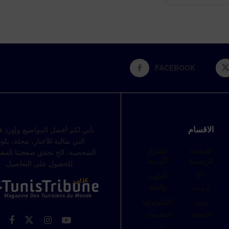
FACEBOOK
الاقسام
نأتي لكم أفضل المواضيع و]ورد
التي مثالية للأخبار، مجلة، بلو
الصفحة
الشرق
الشخصية، الخ تحقق صفحتنا المق
الرئيسية
الأوسط
للحصول على التفاصيل.
رأي
العلوم
والبيئة
جـهـات
التكنولوجيا
تونس
الاقتصاد
التطبيقات
أبدء