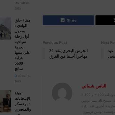
OCTOBRE،
2023
ميناء حلق
Share
الوادي :
وصول
أول رحلة
سياحية
Previous Post
Next Po
بحرية
ام عيد
الحرس البحري ينقذ 31
على متنها
ضحى
مهاجرا أجنبيا من الغرق
قرابة
5500
سائح
20 AVRIL،
2023
الياس شيباني
هيئة
منبر تونس, باريس‏، المواطنة 100 ٪ و 100 ٪
الإنتخابات
ة. يسمح لك منبر تونس
: بوعسكر
بطريقة أخرى. تتم إدارة
والمنصري
مؤسسة تونس تريبيون،
في