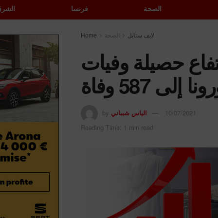
الصحة
فرنسا
الشرق
لايف ستايل
الصحة
Home
فاع حصيلة وفيات
نا إلى 587 وفاة
10/07/2021
الياس شيباني
by
Reading Time: 1 min read