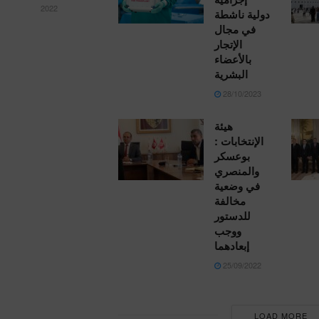
2022
دولية ناشطة
في مجال
الإتجار
بالأعضاء
البشرية
28/10/2023
هيئة
الإنتخابات :
بوعسكر
والمنصري
في وضعية
مخالفة
للدستور
ووجب
إبعادهما
25/09/2022
LOAD MORE