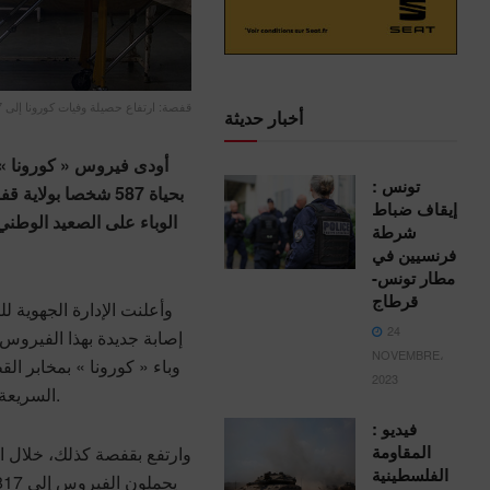
قفصة: ارتفاع حصيلة وفيات كورونا إلى 587 وفاة
أخبار حديثة
أودى فيروس « كورونا »،
تونس :
بحياة 587 شخصا بول
إيقاف ضباط
شرطة
فرنسيين في
مطار تونس-
قرطاج
24
NOVEMBRE،
وباء « كورونا » بمخابر ال
2023
السريعة، أي بنسبة إيجابية للتحاليل قاربت 44 بالمائة.
فيديو :
المقاومة
وارتفع بقفصة كذلك، خلال الي
الفلسطينية