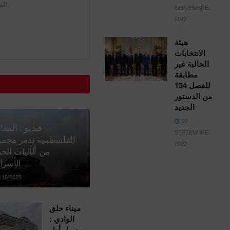
المعترف بها كمنفعة عامة.
SEPTEMBRE،
2022
هيئة
الانتخابات
الحالية غير
مطابقة
للفصل 134
من الدستور
الجديد
22
فيديو : المقا
SEPTEMBRE،
الفلسطينية تدمر مجم
2022
من ألأليات الحر
الأسرائ
/10/2023
ميناء حلق
الوادي :
وصول أول