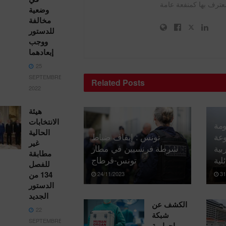
وضعية
مخالفة
للدستور
ووجب
إبعادهما
25
SEPTEMBRE،
Related
Posts
2022
هيئة
الانتخابات
ومة
الحالية
وعة
تونس : إيقاف ضباط
غير
بية
شرطة فرنسيين في مطار
مطابقة
لية
تونس-قرطاج
للفصل
134 من
24/11/2023
31
الدستور
الجديد
الكشف عن
22
شبكة
SEPTEMBRE،
إجرامية